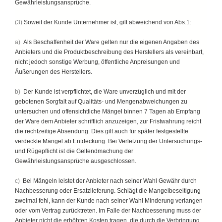
Gewährleistungsansprüche.
(3)
Soweit der Kunde Unternehmer ist, gilt abweichend von Abs.1:
a)
Als Beschaffenheit der Ware gelten nur die eigenen Angaben des
Anbieters und die Produktbeschreibung des Herstellers als vereinbart,
nicht jedoch sonstige Werbung, öffentliche Anpreisungen und
Äußerungen des Herstellers.
b)
Der Kunde ist verpflichtet, die Ware unverzüglich und mit der
gebotenen Sorgfalt auf Qualitäts- und Mengenabweichungen zu
untersuchen und offensichtliche Mängel binnen 7 Tagen ab Empfang
der Ware dem Anbieter schriftlich anzuzeigen, zur Fristwahrung reicht
die rechtzeitige Absendung. Dies gilt auch für später festgestellte
verdeckte Mängel ab Entdeckung. Bei Verletzung der Untersuchungs-
und Rügepflicht ist die Geltendmachung der
Gewährleistungsansprüche ausgeschlossen.
c)
Bei Mängeln leistet der Anbieter nach seiner Wahl Gewähr durch
Nachbesserung oder Ersatzlieferung. Schlägt die Mangelbeseitigung
zweimal fehl, kann der Kunde nach seiner Wahl Minderung verlangen
oder vom Vertrag zurücktreten. Im Falle der Nachbesserung muss der
Anbieter nicht die erhöhten Kosten tragen, die durch die Verbringung